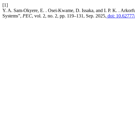
[1]
Y. A. Sam-Okyere, E. . Osei-Kwame, D. Issaka, and I. P. K. . Arko
Systems”,
PEC
, vol. 2, no. 2, pp. 119–131, Sep. 2025,
doi: 10.62777/